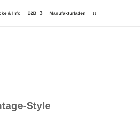
cke & Info
B2B
Manufakturladen
ntage-Style